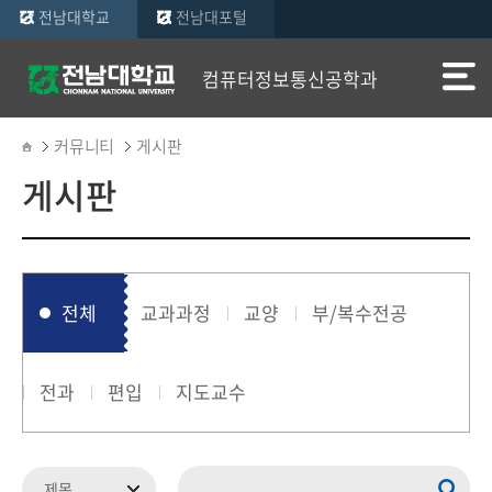
전남대학교
전남대포털
컴퓨터정보통신공학과
커뮤니티
게시판
게시판
전체
교과과정
교양
부/복수전공
전과
편입
지도교수