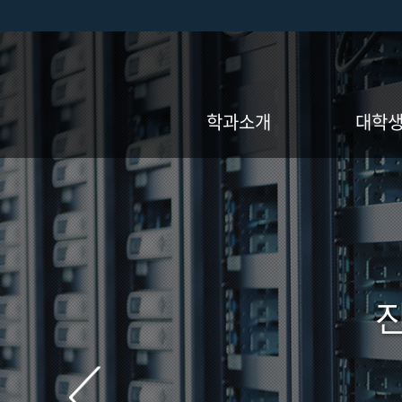
학과소개
대학
인사말
학사일정
학과소개
교과과정
학과연혁
장학
교수진
공학인증
오시는길
졸업자격인