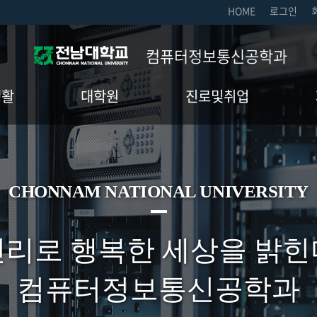
HOME
로그인
컴퓨터정보통신공학과
생활
대학원
진로및취업
입학
진로정보
학과
연구실
채용정보
대학
CHONNAM NATIONAL UNIVERSITY
학사일정
교과과정
진리로 행복한 세상을 밝힌
정기준
공지사항
컴퓨터정보통신공학과
게시판