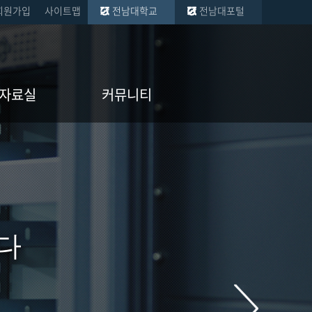
회원가입
사이트맵
전남대학교
전남대포털
자료실
커뮤니티
서식
공지사항
원서식
게시판
Q&A
포토갤러리
다
학생회
동아리