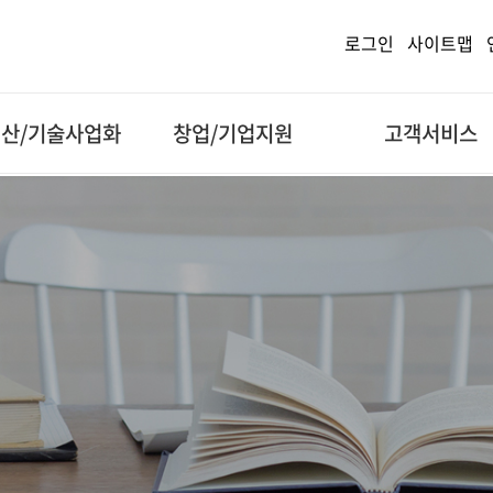
로그인
사이트맵
산/기술사업화
창업/기업지원
고객서비스
산권/직무발명
창업보육센터
공지사항
기술이전
연구장비 공동활용
Q&A
기술창업
FAQ
기업멤버십
고충처리신고센터
연구윤리제보
관련서식