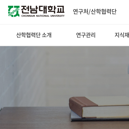
연구처/산학협력단
산학협력단 소개
연구관리
지식재
인사말
연구비중앙관리
지식재
비전/목표
연구 성과분석 지원
연혁
연구업적관리
조직도
주요업무 및 사업소개
직원정보
연구소식