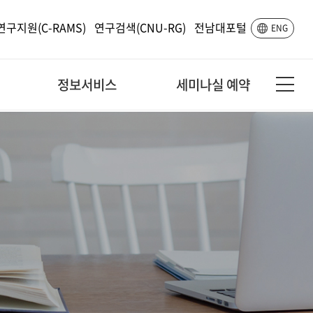
연구지원(C-RAMS)
연구검색(CNU-RG)
전남대포털
ENG
정보서비스
세미나실 예약
규정 및 지침
유의사항 및 신청하기
자료실
예/결산공고
/
사업자등록증